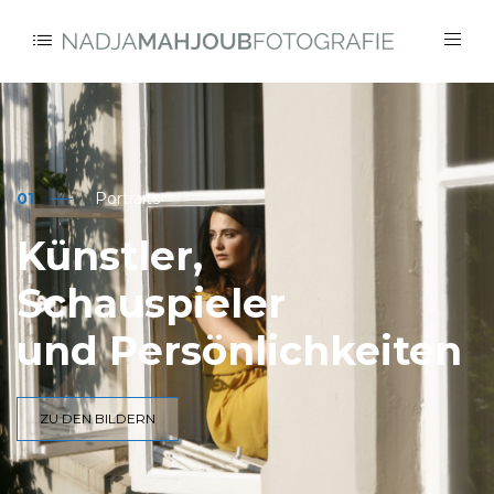
01
Portraits
Künstler,
Schauspieler
und Persönlichkeiten
ZU DEN BILDERN